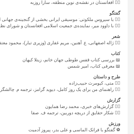
✍🏼 افغانستان در نقشه‌ی نوین منطقه، سارا روزبه
گفتگو
 با سیروس ملکوتی: موسیقی ایرانی بخشی از گنجینه‌ی جهانی است
🏼 با داوود میر، نماینده‌ی جمعیت اسلامی افغانستان و شورای نظار
شعر
یم غفاری (وزیری تبار)، محمود معتقدی، هما سیار، اینگبورگ باخمان
کتاب
📖 بررسی کتاب قفس طوطی جهان خانم، زیتلا کیهان
📖 معرفی کتاب، امیر شمس
طرح و داستان
✍🏼 متی، کیومرث حبیب‌زاده
✍🏼 راهنمای من برای یک روز کامل، دیوید گرامز، ترجمه م. چالشگر
گزارش
✍🏼 گزارش‌های خبری، محمد رضا همایون
✍🏼 شکار حقایق از دریچه دوربین، ترجمه ف. صفا
ورزش
⚽️ گفتگو با فرانک الماسی و علی بدر، پیروز آدمیت