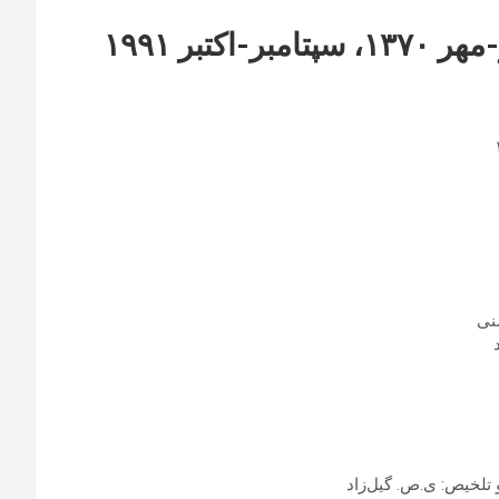
✍
✍🏼 چشم‌انداز گسترش