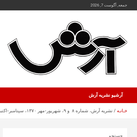
ه
جمعه, آگوست 7, 2026
حتوا
روید
آرشیو نشریه آرش
خـانـه
نشریه آرش، شماره ۸ و ۹، شهریور-مهر ۱۳۷۰، سپتامبر-اکتبر ۱۹۹۱
جستجو