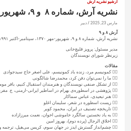
آرشیو نشریه آرش
نشریه آرش، شماره ۸ و ۹، شهریور-مهر ۱۳۷۰، سپتامبر-اکتبر ۱۹۹۱
دبیر
مارس 23, 2025
آرش ۸ و ۹
نشریه آرش، شماره ۸ و ۹، شهریور-مهر ۱۳۷۰، سپتامبر-اکتبر ۱۹۹۱
مدیر مسئول: پرویز قلیچ‌خانی
زیرنظر شورای نویسندگان
مقالات
✍🏼 کمونیسم مرد، زنده باد کمونیسم، علی اصغر حاج سیدجوادی
✍🏼 ما را نمی‌توان دفن کرد، محمدرضا شالگونی
 از تشکل صنفی نویسندگان و هنرمندان استقبال کنیم، باقر مومنی
✍🏼 پژوهشی در اسطوره‌ی بهرام در اساطیر ایرانی-ارمنی، ج. مفرد
✍🏼 هنر تبعیدی، عباس سماکار
✍🏼 زیست اسطوره در شعر، سلیمان اغلو
✍🏼 تاریخچه تصنیف در ایران، محمود کویر
✍🏼 به یاد نخستین سالگرد خاموشی اخوان، نعمت میرزازاده
✍🏼 اخلاق الرجال (پرده دوم)، بهروز امین
 ایدز در جهان سوم، کریس می‌هیل، ترجمه و تلخیص: ی.ص. گیل‌زاد