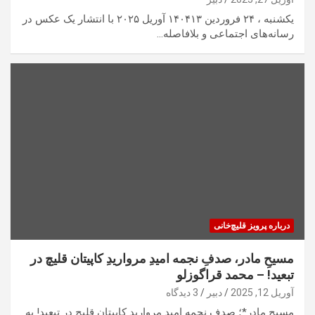
یکشنبه ، ۲۴ فروردین ۱۴۰۴۱۳ آوریل ۲۰۲۵ با انتشار یک عکس در
رسانه‌های اجتماعی و بلافاصله…
درباره پرویز قلیچ‌خانی
مسیحِ مادر، صدفِ نجمه امیدِ مرواریدِ کاپیتان قلیچ در
تبعید! – محمد قراگوزلو
آوریل 12, 2025
دبیر
3 دیدگاه
مسیح مادر*؛ صدفِ نجمه امیدِ مرواریدِ کاپیتان قلیچ در تبعید! به