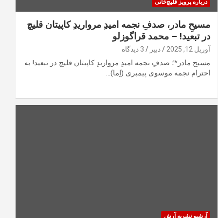
درباره پرویز قلیچ‌خانی
مسیحِ مادر، صدفِ نجمه امیدِ مرواریدِ کاپیتان قلیچ
در تبعید! – محمد قراگوزلو
آوریل 12, 2025
دبیر
3 دیدگاه
مسیح مادر*؛ صدفِ نجمه امیدِ مرواریدِ کاپیتان قلیچ در تبعید! به
احترام نجمه موسوی پیمبری (اِما)…
آرشیو نشریه آرش