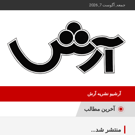
ه
جمعه, آگوست 7, 2026
حتوا
روید
آرشیو نشریه آرش
آخرین مطالب
منتشر شد...